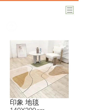
加減攝影
攝影器材｜攝影棚｜道具租借
印象 地毯