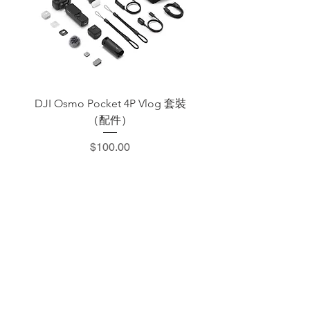
DJI Osmo Pocket 4P Vlog 套裝
DJI OSMO Pocket 4 P
（配件）
價格
$100.00
​加減攝影器材部
：0937066302
：@529ojbrw
：週一至週五 13:00-22:00