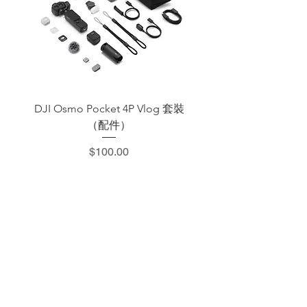
DJI Osmo Pocket 4P Vlog 套裝
DJI OSMO Pocket 4 P
（配件）
價格
$100.00
​加減攝影器材部
：0937066302
：@529ojbrw
：週一至週五 13:00-22:00