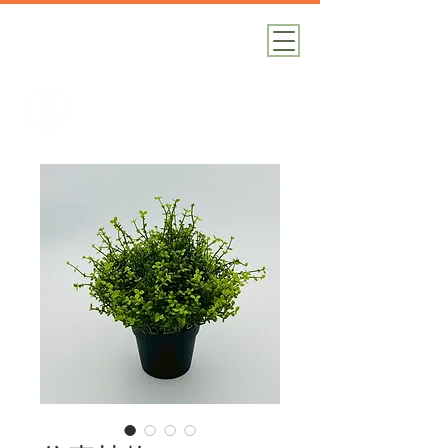
加減攝影
攝影器材｜攝影棚｜道具租借