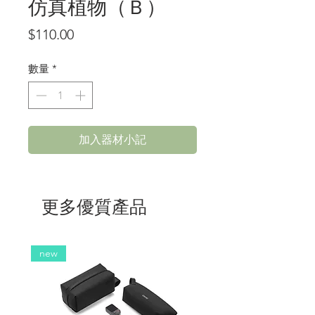
仿真植物（Ｂ）
價
$110.00
格
數量
*
加入器材小記
更多優質產品
new